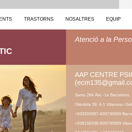
ENTS
TRASTORNS
NOSALTRES
EQUIP
Atenció a la Perso
TIC
AAP CENTRE PS
(ecm135@gmail.c
Sants 264 Àtic -1a Barcelona
Olèrdola 39; 4-1 Vilanova i Gel
+933305887-609730909 Barc
+938158338-609730909 Vilano