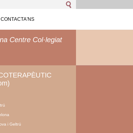
CONTACTA'NS
na Centre Col·legiat
ICOTERAPÈUTIC
om)
trú
elona
va i Geltrú