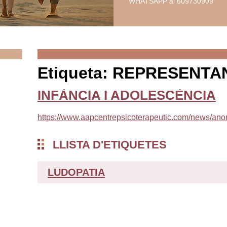
WHATSAPP al 609730909
Etiqueta: REPRESENTA
INFÀNCIA I ADOLESCÈNCIA
https://www.aapcentrepsicoterapeutic.com/news/anor
LLISTA D'ETIQUETES
LUDOPATIA