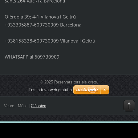
Sants 264 Àtic -1a Barcelona
Olèrdola 39; 4-1 Vilanova i Geltrú
+933305887-609730909 Barcelona
+938158338-609730909 Vilanova i Geltrú
WHATSAPP al 609730909
© 2025 Reservats tots els drets.
Fes la teva web gratuïta
Veure::
Mòbil
|
Clàssica