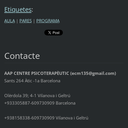
Etiquetes
:
AULA
|
PARES
|
PROGRAMA
Contacte
AAP CENTRE PSICOTERAPÈUTIC (ecm135@gmail.com)
Sants 264 Àtic -1a Barcelona
Olèrdola 39; 4-1 Vilanova i Geltrú
+933305887-609730909 Barcelona
+938158338-609730909 Vilanova i Geltrú