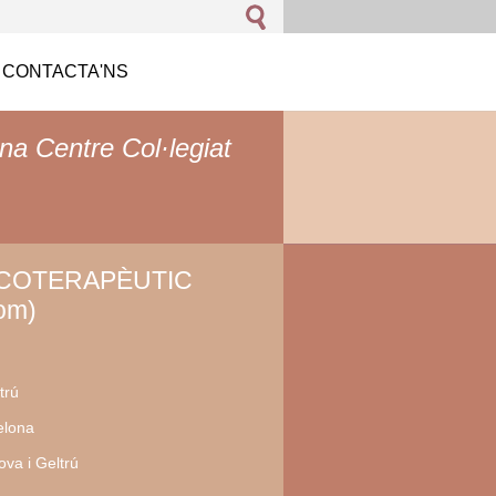
CONTACTA'NS
na Centre Col·legiat
ICOTERAPÈUTIC
om)
trú
elona
va i Geltrú