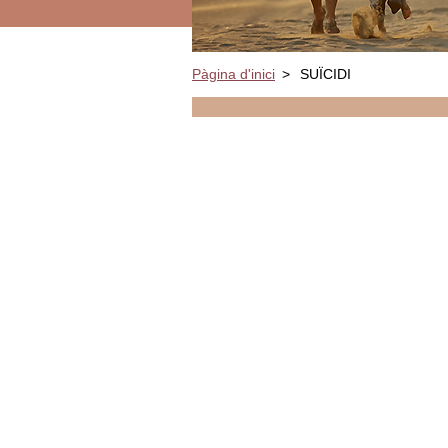
Pàgina d'inici
>
SUÏCIDI