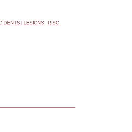
CIDENTS
|
LESIONS
|
RISC
Imprimeix
Mapa web
RSS