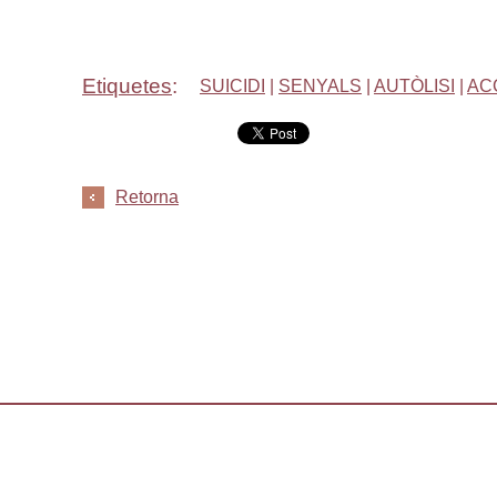
Etiquetes
:
SUICIDI
|
SENYALS
|
AUTÒLISI
|
AC
Retorna
Pàgina principal