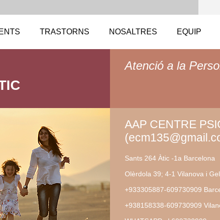
ENTS
TRASTORNS
NOSALTRES
EQUIP
Atenció a la Perso
TIC
AAP CENTRE PS
(ecm135@gmail.c
Sants 264 Àtic -1a Barcelona
Olèrdola 39; 4-1 Vilanova i Gel
+933305887-609730909 Barc
+938158338-609730909 Vilano