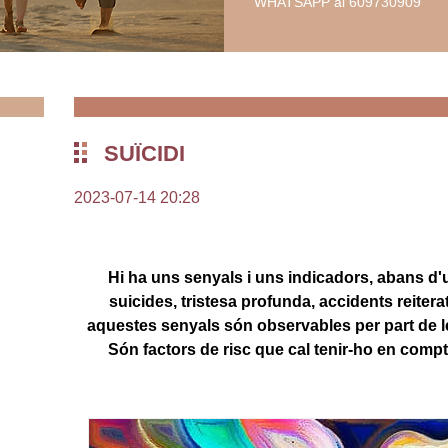
WHATSAPP al 609730909
SUÏCIDI
2023-07-14 20:28
Hi ha uns senyals i uns indicadors, abans d'
suicides, tristesa profunda, accidents reiterat
aquestes senyals són observables per part de le
Són factors de risc que cal tenir-ho en compt