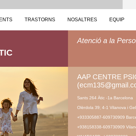
ENTS
TRASTORNS
NOSALTRES
EQUIP
Atenció a la Perso
TIC
AAP CENTRE PS
(ecm135@gmail.c
Sants 264 Àtic -1a Barcelona
Olèrdola 39; 4-1 Vilanova i Gel
+933305887-609730909 Barc
+938158338-609730909 Vilano