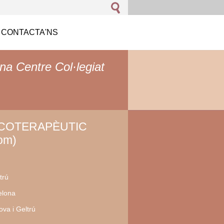
CONTACTA'NS
na Centre Col·legiat
ICOTERAPÈUTIC
om)
trú
elona
va i Geltrú