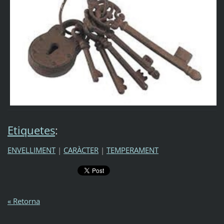
Etiquetes
:
ENVELLIMENT
|
CARÀCTER
|
TEMPERAMENT
« Retorna