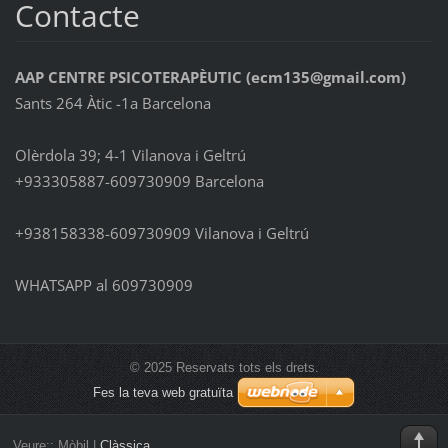
Contacte
AAP CENTRE PSICOTERAPÈUTIC (ecm135@gmail.com)
Sants 264 Àtic -1a Barcelona
Olèrdola 39; 4-1 Vilanova i Geltrú
+933305887-609730909 Barcelona
+938158338-609730909 Vilanova i Geltrú
WHATSAPP al 609730909
© 2025 Reservats tots els drets.
Fes la teva web gratuïta
Veure::
Mòbil
|
Clàssica