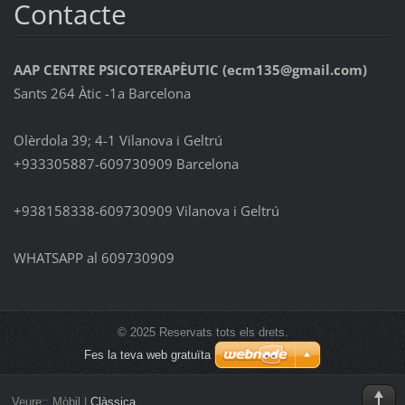
Contacte
AAP CENTRE PSICOTERAPÈUTIC (ecm135@gmail.com)
Sants 264 Àtic -1a Barcelona
Olèrdola 39; 4-1 Vilanova i Geltrú
+933305887-609730909 Barcelona
+938158338-609730909 Vilanova i Geltrú
WHATSAPP al 609730909
© 2025 Reservats tots els drets.
Fes la teva web gratuïta
Veure::
Mòbil
|
Clàssica