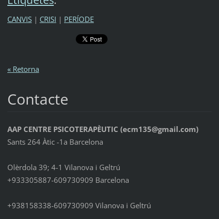
CANVIS
|
CRISI
|
PERÍODE
« Retorna
Contacte
AAP CENTRE PSICOTERAPÈUTIC (ecm135@gmail.com)
Sants 264 Àtic -1a Barcelona
Olèrdola 39; 4-1 Vilanova i Geltrú
+933305887-609730909 Barcelona
+938158338-609730909 Vilanova i Geltrú