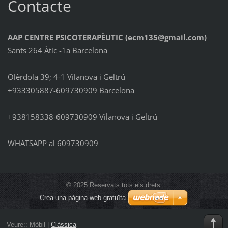
Contacte
AAP CENTRE PSICOTERAPÈUTIC (ecm135@gmail.com)
Sants 264 Àtic -1a Barcelona
Olèrdola 39; 4-1 Vilanova i Geltrú
+933305887-609730909 Barcelona
+938158338-609730909 Vilanova i Geltrú
WHATSAPP al 609730909
© 2025 Reservats tots els drets.
Crea una pàgina web gratuïta
Veure::
Mòbil
|
Clàssica