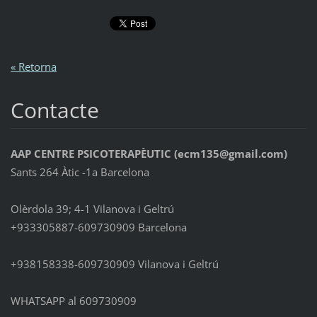
« Retorna
Contacte
AAP CENTRE PSICOTERAPÈUTIC (ecm135@gmail.com)
Sants 264 Àtic -1a Barcelona
Olèrdola 39; 4-1 Vilanova i Geltrú
+933305887-609730909 Barcelona
+938158338-609730909 Vilanova i Geltrú
WHATSAPP al 609730909