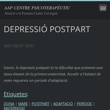
AAP CENTRE PSICOTERAPÈUTIC
Atenció a la Persona Centre Col·legiat
DEPRESSIÓ POSTPART
2021-02-01 20:01
Sovint, la depressió postpart és la dificultat que presenta una
dona davant de la primera maternitat. Accedir a l'estatut de
mare requereix un període d'adaptació.
Etiquetes
:
DONA
|
MARE
|
POSTPART
|
ADAPTACIÓ
|
PERÍODE
|
MATERNITAT