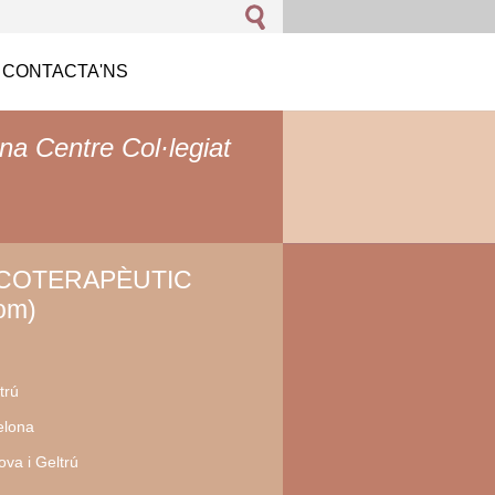
CONTACTA'NS
na Centre Col·legiat
ICOTERAPÈUTIC
om)
trú
elona
va i Geltrú