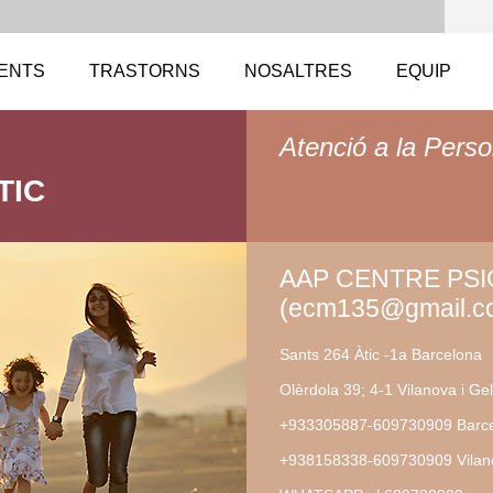
ENTS
TRASTORNS
NOSALTRES
EQUIP
Atenció a la Perso
TIC
AAP CENTRE PS
(ecm135@gmail.c
Sants 264 Àtic -1a Barcelona
Olèrdola 39; 4-1 Vilanova i Gel
+933305887-609730909 Barc
+938158338-609730909 Vilano