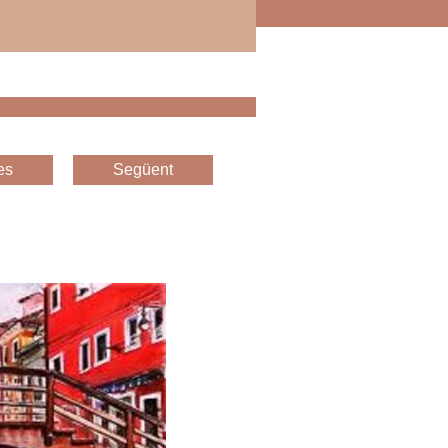
es
Següent