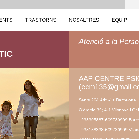
ENTS
TRASTORNS
NOSALTRES
EQUIP
Atenció a la Perso
TIC
AAP CENTRE PS
(ecm135@gmail.c
Sants 264 Àtic -1a Barcelona
Olèrdola 39; 4-1 Vilanova i Gel
+933305887-609730909 Barc
+938158338-609730909 Vilano