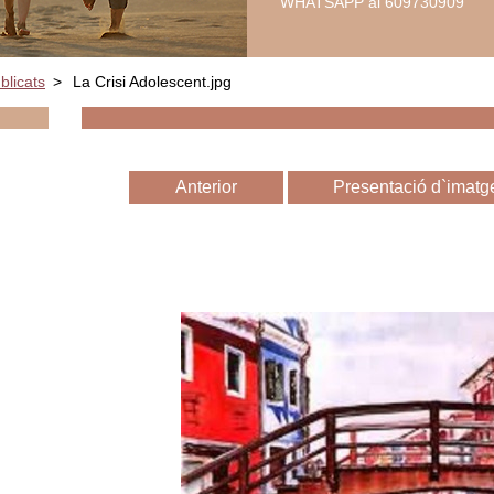
WHATSAPP al 609730909
blicats
>
La Crisi Adolescent.jpg
Anterior
Presentació d`imatg