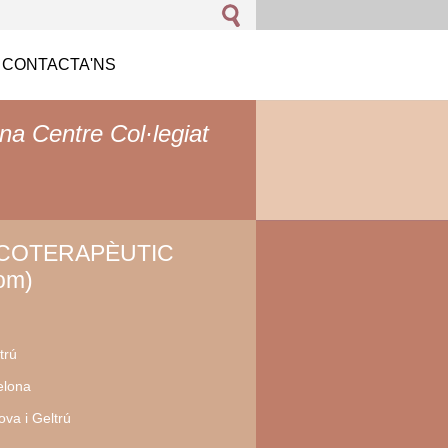
CONTACTA'NS
na Centre Col·legiat
ICOTERAPÈUTIC
om)
trú
elona
va i Geltrú